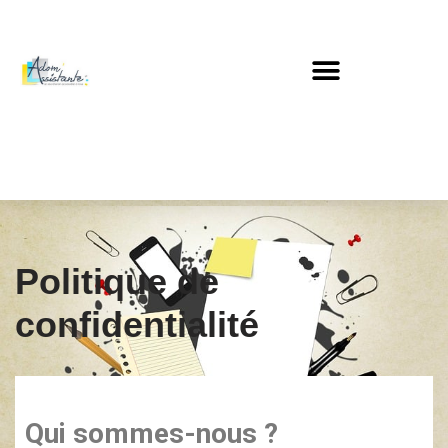
Aller
au
contenu
Politique de
confidentialité
Qui sommes-nous ?